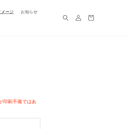
ロ
カ
イメージ
お知らせ
グ
ー
イ
ト
ン
が印刷不備ではあ
4