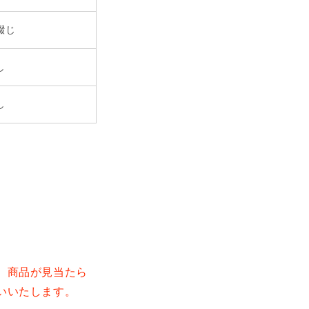
綴じ
し
し
。
商品が見当たら
いいたします。