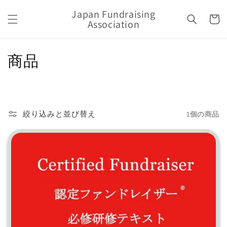
カ
コンテン
Japan Fundraising
ツに進む
ー
Association
ト
コ
商品
レ
ク
絞り込みと並び替え
1個の商品
シ
ョ
ン
: